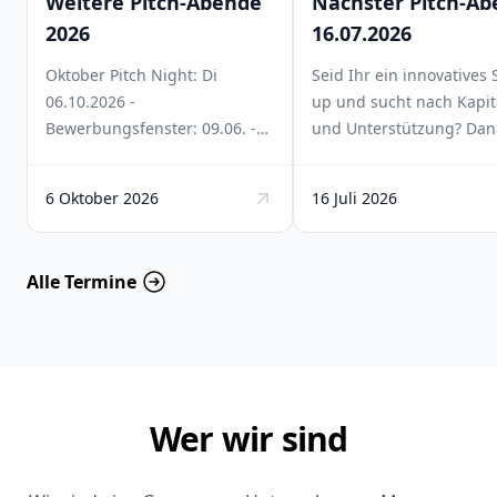
Weitere Pitch-Abende
Nächster Pitch-Ab
2026
16.07.2026
Oktober Pitch Night: Di
Seid Ihr ein innovatives S
06.10.2026 -
up und sucht nach Kapit
Bewerbungsfenster: 09.06. -
und Unterstützung?​ Da
15.09.2026 November Pitch
bewerbt Euch noch bis 
Night: Termin tbd
08.06.2026 für unseren
6 Oktober 2026
16 Juli 2026
nächsten Pitch-Abend i
Rahmen des Freiburger
"Käpsele Innovation Festi
Alle Termine
Eine große Bühne erwar
euch. Vier ausgewählte
Startups treten beim Liv
Pitch vor über 1.500 Fest
Besuchern und unserer
hochkarätigen BFBA-Jury
Wer wir sind
Wir freuen uns auf euch